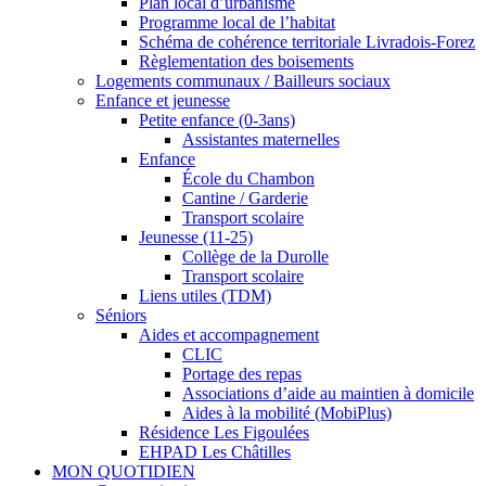
Plan local d’urbanisme
Programme local de l’habitat
Schéma de cohérence territoriale Livradois-Forez
Règlementation des boisements
Logements communaux / Bailleurs sociaux
Enfance et jeunesse
Petite enfance (0-3ans)
Assistantes maternelles
Enfance
École du Chambon
Cantine / Garderie
Transport scolaire
Jeunesse (11-25)
Collège de la Durolle
Transport scolaire
Liens utiles (TDM)
Séniors
Aides et accompagnement
CLIC
Portage des repas
Associations d’aide au maintien à domicile
Aides à la mobilité (MobiPlus)
Résidence Les Figoulées
EHPAD Les Châtilles
MON QUOTIDIEN