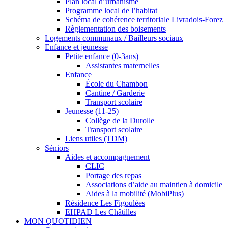
Plan local d’urbanisme
Programme local de l’habitat
Schéma de cohérence territoriale Livradois-Forez
Règlementation des boisements
Logements communaux / Bailleurs sociaux
Enfance et jeunesse
Petite enfance (0-3ans)
Assistantes maternelles
Enfance
École du Chambon
Cantine / Garderie
Transport scolaire
Jeunesse (11-25)
Collège de la Durolle
Transport scolaire
Liens utiles (TDM)
Séniors
Aides et accompagnement
CLIC
Portage des repas
Associations d’aide au maintien à domicile
Aides à la mobilité (MobiPlus)
Résidence Les Figoulées
EHPAD Les Châtilles
MON QUOTIDIEN