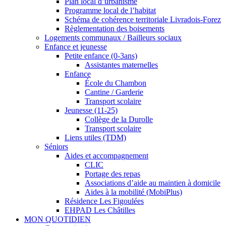
Plan local d’urbanisme
Programme local de l’habitat
Schéma de cohérence territoriale Livradois-Forez
Règlementation des boisements
Logements communaux / Bailleurs sociaux
Enfance et jeunesse
Petite enfance (0-3ans)
Assistantes maternelles
Enfance
École du Chambon
Cantine / Garderie
Transport scolaire
Jeunesse (11-25)
Collège de la Durolle
Transport scolaire
Liens utiles (TDM)
Séniors
Aides et accompagnement
CLIC
Portage des repas
Associations d’aide au maintien à domicile
Aides à la mobilité (MobiPlus)
Résidence Les Figoulées
EHPAD Les Châtilles
MON QUOTIDIEN